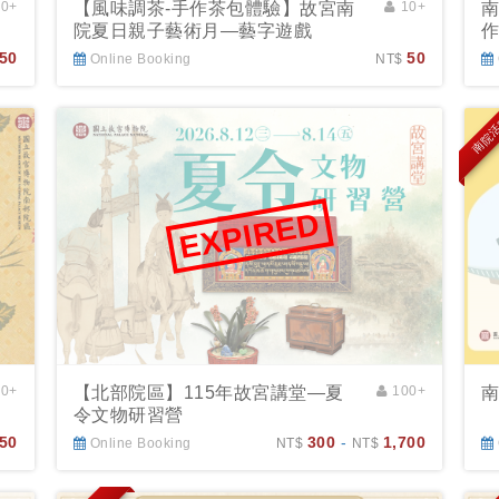
00+
【風味調茶-手作茶包體驗】故宮南
10+
院夏日親子藝術月—藝字遊戲
50
50
Online Booking
NT$
南院
EXPIRED
10+
【北部院區】115年故宮講堂—夏
100+
令文物研習營
50
300
-
1,700
Online Booking
NT$
NT$