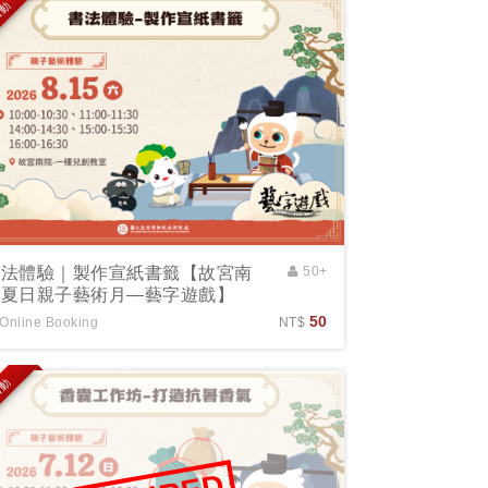
活動
書法體驗｜製作宣紙書籤【故宮南
50+
院夏日親子藝術月—藝字遊戲】
50
Online Booking
NT$
活動