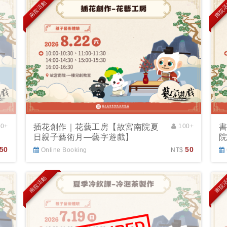
南院活動
南院
50+
插花創作｜花藝工房【故宮南院夏
100+
日親子藝術月—藝字遊戲】
50
50
Online Booking
NT$
南院活動
南院