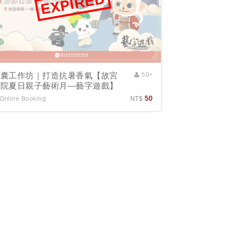
EXPIRED
香囊工作坊｜打造抗暑香氣【故宮
50+
南院夏日親子藝術月—藝字遊戲】
50
Online Booking
NT$