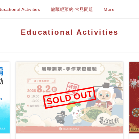
ucational Activities
龍藏經預約-常見問題
More
Educational Activities
SOLD OUT