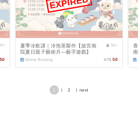
EXPIRED
10+
夏季冷飲課｜冷泡茶製作【故宮南
50+
院夏日親子藝術月—藝字遊戲】
50
50
Online Booking
NT$
1
2
next