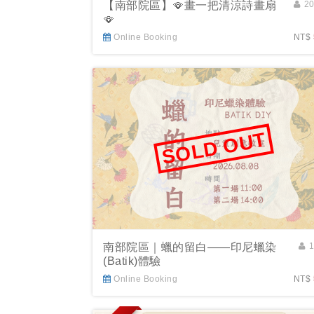
【南部院區】🪭畫一把清涼詩畫扇
2
🪭
Online Booking
NT$
SOLD OUT
南部院區｜蠟的留白——印尼蠟染
(Batik)體驗
Online Booking
NT$