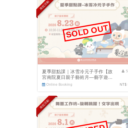
南院活動
SOLD OUT
夏季甜點課｜冰雪冷元子手作【故
宮南院夏日親子藝術月—藝字遊
戲】
Online Booking
NT$
南院活動