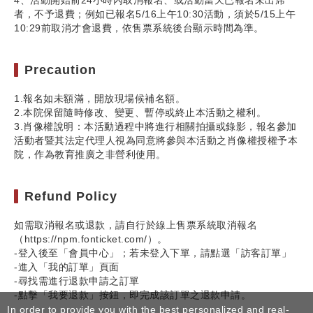
4、活動開始前24小時內取消報名、或活動當天已報名未出席
者，不予退費；例如已報名5/16上午10:30活動，須於5/15上午
10:29前取消才會退費，依售票系統後台顯示時間為準。
Precaution
1.報名如未額滿，開放現場候補名額。
2.本院保留隨時修改、變更、暫停或終止本活動之權利。
3.肖像權說明：本活動過程中將進行相關拍攝或錄影，報名參加
活動者暨其法定代理人視為同意將參與本活動之肖像權授權予本
院，作為教育推廣之非營利使用。
Refund Policy
如需取消報名或退款，請自行於線上售票系統取消報名
（https://npm.fonticket.com/）。
-登入後至「會員中心」；若未登入下單，請點選「訪客訂單」
-進入「我的訂單」頁面
-尋找需進行退款申請之訂單
-點擊「我要退款」按鈕，即完成該訂單之退款申請。
In order to provide you with the best personalized and real-