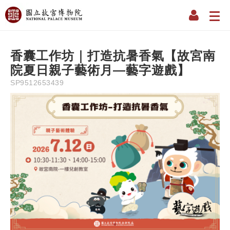
Description
Information
Instruction
Precaution
Refun
NT$
50
香囊工作坊｜打造抗暑香氣【故宮南
院夏日親子藝術月—藝字遊戲】
SP9512653439