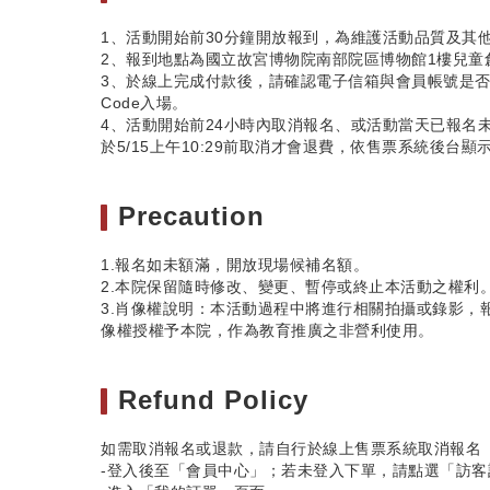
1、活動開始前30分鐘開放報到，為維護活動品質及其
2、報到地點為國立故宮博物院南部院區博物館1樓兒童創
3、於線上完成付款後，請確認電子信箱與會員帳號是否
Code入場。
4、活動開始前24小時內取消報名、或活動當天已報名未出
於5/15上午10:29前取消才會退費，依售票系統後台顯
Precaution
1.報名如未額滿，開放現場候補名額。
2.本院保留隨時修改、變更、暫停或終止本活動之權利
3.肖像權說明：本活動過程中將進行相關拍攝或錄影，
像權授權予本院，作為教育推廣之非營利使用。
Refund Policy
如需取消報名或退款，請自行於線上售票系統取消報名（https://
-登入後至「會員中心」；若未登入下單，請點選「訪客