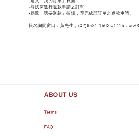
-進入「我的訂單」頁面
-尋找需進行退款申請之訂單
-點擊「我要退款」按鈕，即完成該訂單之退款申請。
報名詢問窗口：黃先生，(02)8521-1503 #1415，orz09751
ABOUT US
Terms
FAQ