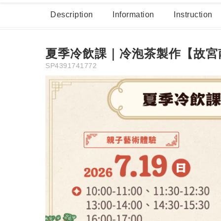
Description
Information
Instruction
Visitor Voucher
Ed
夏季冷飲課｜冷泡茶製作【故宮
SP4391741772