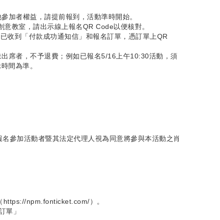
他參加者權益，請提前報到，活動準時開始。
意教室，請出示線上報名QR Code以便核對。
已收到「付款成功通知信」和報名訂單，憑訂單上QR
席者，不予退費；例如已報名5/16上午10:30活動，須
示時間為準。
。
報名參加活動者暨其法定代理人視為同意將參與本活動之肖
npm.fonticket.com/）。
訂單」